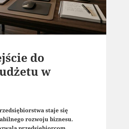
jście do
udżetu w
zedsiębiorstwa staje się
abilnego rozwoju biznesu.
ozwala przedsiębiorcom