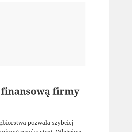
ć finansową firmy
ębiorstwa pozwala szybciej
niczać ryzyko strat. Właściwa