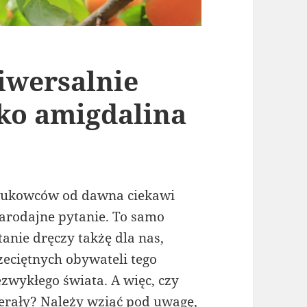
iwersalnie
ko amigdalina
ukowców od dawna ciekawi
arodajne pytanie. To samo
tanie dręczy takżę dla nas,
zeciętnych obywateli tego
ezwykłego świata. A więc, czy
erały? Należy wziąć pod uwagę,