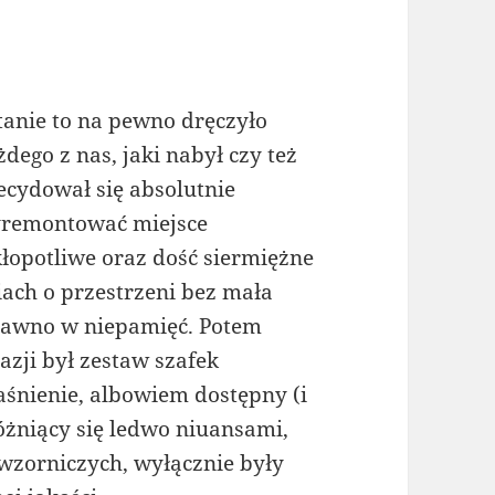
tanie to na pewno dręczyło
żdego z nas, jaki nabył czy też
ecydował się absolutnie
remontować miejsce
łopotliwe oraz dość siermiężne
ach o przestrzeni bez mała
 dawno w niepamięć. Potem
azji był zestaw szafek
aśnienie, albowiem dostępny (i
różniący się ledwo niuansami,
 wzorniczych, wyłącznie były