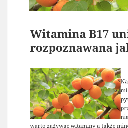
Witamina B17 un
rozpoznawana ja
Na
mi
py
pr
ni
warto zażywać witaminy a także min