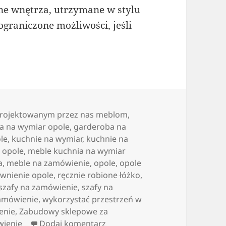
ne wnętrza, utrzymane w stylu
graniczone możliwości, jeśli
aprojektowanym przez nas meblom
,
a na wymiar opole
,
garderoba na
le
,
kuchnie na wymiar
,
kuchnie na
 opole
,
meble kuchnia na wymiar
a
,
meble na zamówienie
,
opole
,
opole
wnienie opole
,
ręcznie robione łóżko
,
szafy na zamówienie
,
szafy na
amówienie
,
wykorzystać przestrzeń w
enie
,
Zabudowy sklepowe za
do Gustowna kuchnia na zamó
wienie
Dodaj komentarz