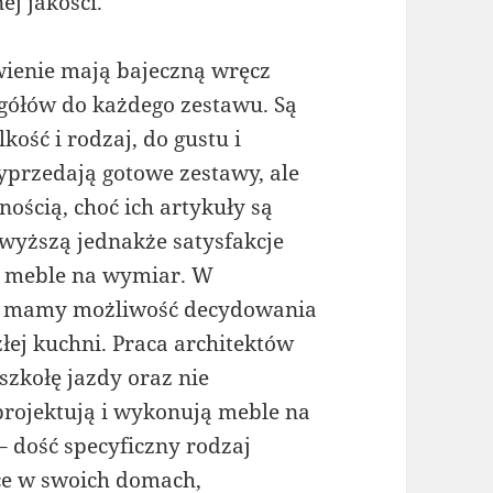
ej jakości.
wienie mają bajeczną wręcz
egółów do każdego zestawu. Są
kość i rodzaj, do gustu i
przedają gotowe zestawy, ale
nością, choć ich artykuły są
jwyższą jednakże satysfakcje
e meble na wymiar. W
rm mamy możliwość decydowania
łej kuchni. Praca architektów
szkołę jazdy oraz nie
rojektują i wykonują meble na
– dość specyficzny rodzaj
ce w swoich domach,