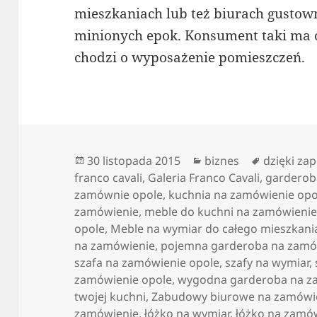
mieszkaniach lub też biurach gustow
minionych epok. Konsument taki ma o
chodzi o wyposażenie pomieszczeń.
Data
Kategorie
Tagi
30 listopada 2015
biznes
dzięki z
publikacji
franco cavali
,
Galeria Franco Cavali
,
garderob
zamównie opole
,
kuchnia na zamówienie opo
zamówienie
,
meble do kuchni na zamówienie
opole
,
Meble na wymiar do całego mieszkani
na zamówienie
,
pojemna garderoba na zamó
szafa na zamówienie opole
,
szafy na wymiar
,
zamówienie opole
,
wygodna garderoba na z
twojej kuchni
,
Zabudowy biurowe na zamówi
zamówienie
,
łóżko na wymiar
,
łóżko na zamó