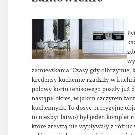
Py
ka
zd
wy
zamieszkania. Czasy gdy olbrzymie, k
kredensy kuchenne rządziły w kuchni
połowy kortu tenisowego poszły już
nastąpił okres, w jakim szczytem fant
kuchennych. To dosyć precyzyjne obj
to niezbyt łatwo) był jeden komplet 
które zresztą nie wypływały z różnic