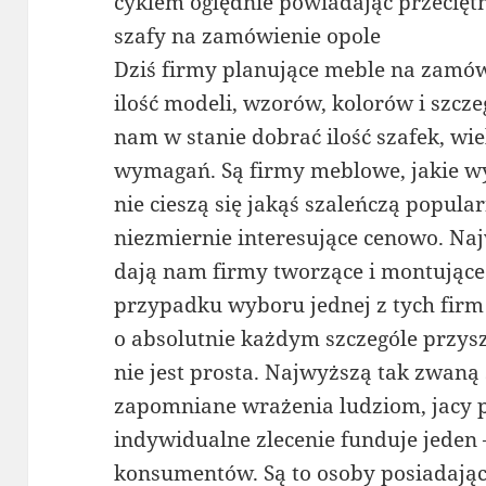
cyklem oględnie powiadając przeciętn
szafy na zamówienie opole
Dziś firmy planujące meble na zamó
ilość modeli, wzorów, kolorów i szcz
nam w stanie dobrać ilość szafek, wiel
wymagań. Są firmy meblowe, jakie wy
nie cieszą się jakąś szaleńczą popular
niezmiernie interesujące cenowo. Na
dają nam firmy tworzące i montując
przypadku wyboru jednej z tych fi
o absolutnie każdym szczególe przysz
nie jest prosta. Najwyższą tak zwaną 
zapomniane wrażenia ludziom, jacy p
indywidualne zlecenie funduje jeden 
konsumentów. Są to osoby posiadają