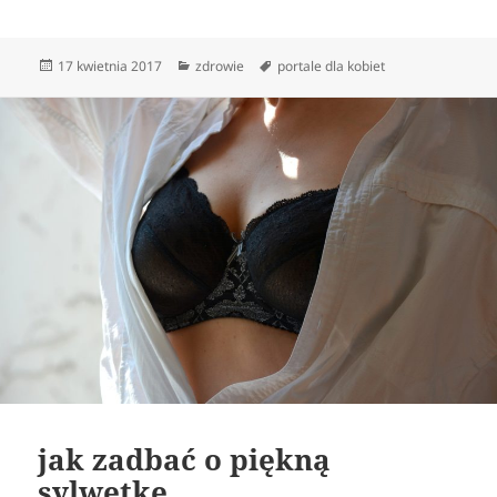
Data
Kategorie
Tagi
17 kwietnia 2017
zdrowie
portale dla kobiet
publikacji
jak zadbać o piękną
sylwetkę