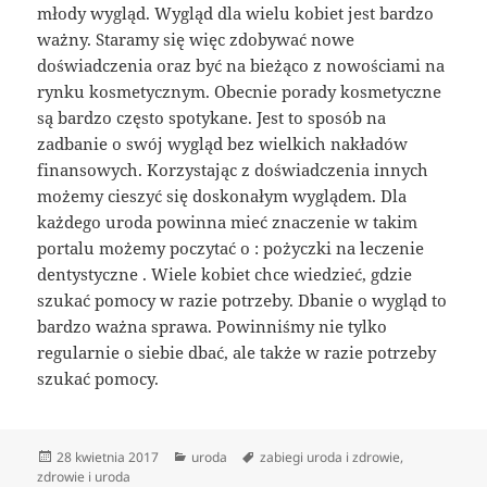
młody wygląd. Wygląd dla wielu kobiet jest bardzo
ważny. Staramy się więc zdobywać nowe
doświadczenia oraz być na bieżąco z nowościami na
rynku kosmetycznym. Obecnie porady kosmetyczne
są bardzo często spotykane. Jest to sposób na
zadbanie o swój wygląd bez wielkich nakładów
finansowych. Korzystając z doświadczenia innych
możemy cieszyć się doskonałym wyglądem. Dla
każdego uroda powinna mieć znaczenie w takim
portalu możemy poczytać o : pożyczki na leczenie
dentystyczne . Wiele kobiet chce wiedzieć, gdzie
szukać pomocy w razie potrzeby. Dbanie o wygląd to
bardzo ważna sprawa. Powinniśmy nie tylko
regularnie o siebie dbać, ale także w razie potrzeby
szukać pomocy.
Data
Kategorie
Tagi
28 kwietnia 2017
uroda
zabiegi uroda i zdrowie
,
publikacji
zdrowie i uroda