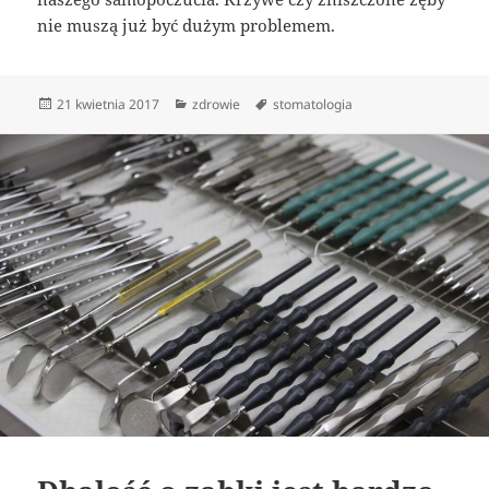
nie muszą już być dużym problemem.
Data
Kategorie
Tagi
21 kwietnia 2017
zdrowie
stomatologia
publikacji