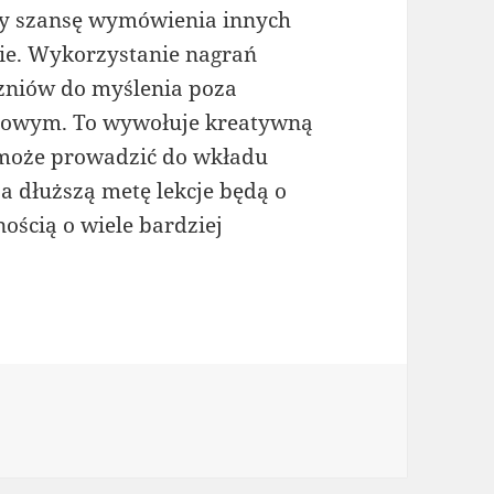
edy szansę wymówienia innych
znie. Wykorzystanie nagrań
czniów do myślenia poza
sowym. To wywołuje kreatywną
o może prowadzić do wkładu
a dłuższą metę lekcje będą o
ością o wiele bardziej