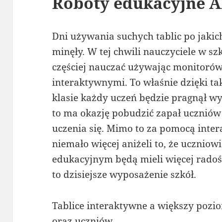
Roboty edukacyjne A
Dni używania suchych tablic po jakic
minęły. W tej chwili nauczyciele w sz
częściej nauczać używając monitorów
interaktywnymi. To właśnie dzięki ta
klasie każdy uczeń będzie pragnął wy
to ma okazję pobudzić zapał uczniów
uczenia się. Mimo to za pomocą inter
niemało więcej aniżeli to, że ucznio
edukacyjnym będą mieli więcej radośc
to dzisiejsze wyposażenie szkół.
Tablice interaktywne a większy poz
oraz uczniów