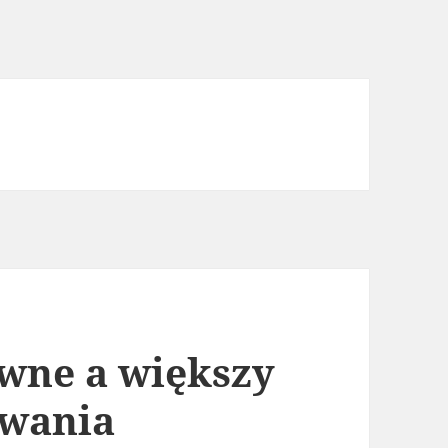
ywne a większy
owania