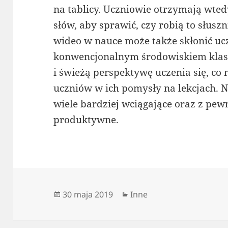
na tablicy. Uczniowie otrzymają wt
słów, aby sprawić, czy robią to słus
wideo w nauce może także skłonić u
konwencjonalnym środowiskiem kla
i świeżą perspektywę uczenia się, c
uczniów w ich pomysły na lekcjach. N
wiele bardziej wciągające oraz z pewn
produktywne.
Data
Kategorie
30 maja 2019
Inne
publikacji