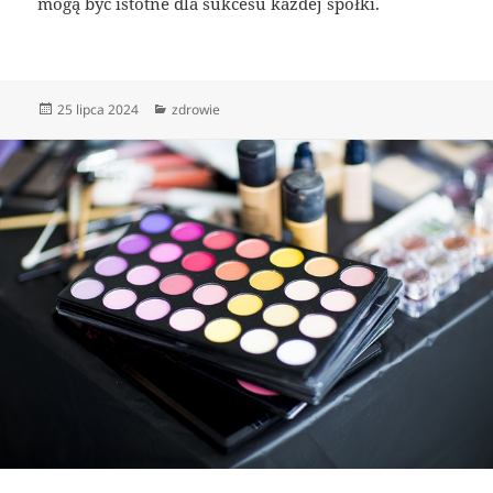
mogą być istotne dla sukcesu każdej spółki.
Data
Kategorie
25 lipca 2024
zdrowie
publikacji