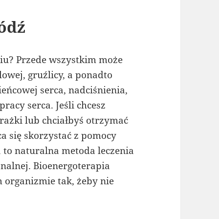
łódź
niu? Przede wszystkim może
owej, gruźlicy, a ponadto
eńcowej serca, nadciśnienia,
racy serca. Jeśli chcesz
orażki lub chciałbyś otrzymać
ca się skorzystać z pomocy
 to naturalna metoda leczenia
nalnej. Bioenergoterapia
 organizmie tak, żeby nie