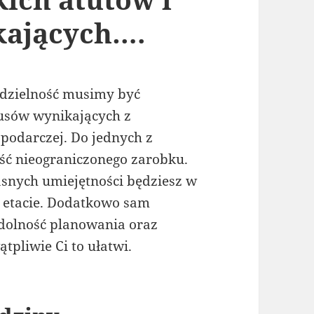
kających….
odzielność musimy być
nusów wynikających z
podarczej. Do jednych z
ść nieograniczonego zarobku.
łasnych umiejętności będziesz w
a etacie. Dodatkowo sam
 Zdolność planowania oraz
pliwie Ci to ułatwi.