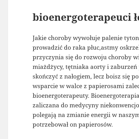
bioenergoterapeuci 
Jakie choroby wywołuje palenie tyto
prowadzić do raka płuc,astmy oskrzel
przyczynia się do rozwoju choroby wi
miażdżycy, tętniaka aorty i zaburzeń p
skończyć z nałogiem, lecz boisz się p
wsparcie w walce z papierosami zale
bioenergoterapeuty. Bioenergoterapia
zaliczana do medycyny niekonwencjo
polegają na zmianie energii w naszym
potrzebował on papierosów.