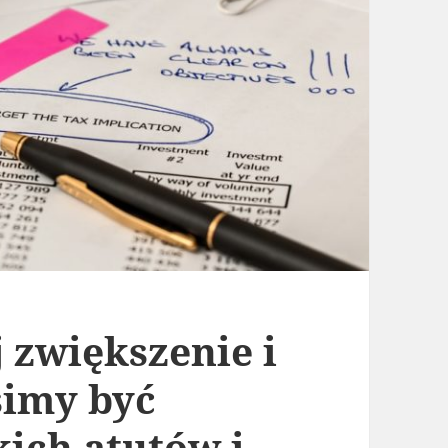
 zwiększenie i
simy być
kich atutów i