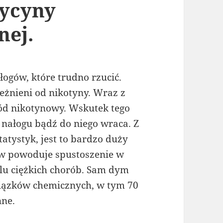
dycyny
nej.
łogów, które trudno rzucić.
leżnieni od nikotyny. Wraz z
łód nikotynowy. Wskutek tego
ć nałogu bądź do niego wraca. Z
atystyk, jest to bardzo duży
ów powoduje spustoszenie w
lu ciężkich chorób. Sam dym
iązków chemicznych, w tym 70
nne.