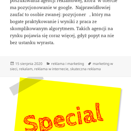
poszukiwania agencji reklamowej, która w ofercie
ma pozycjonowanie w google. Najprawidłowiej
zaufać to osobie zwanej: pozycjoner , który ma
bogate praktykowanie i wyniki z praca ze
skomplikowanym algorytmem. Takich agencji na
rynku pojawia się coraz więcej, gdyż popyt na nie
bez ustanku wyrasta.
Data
Kategorie
Tagi
15 sierpnia 2020
reklama i marketing
marketing w
publikacji
sieci
,
rekalam
,
reklama w internecie
,
skuteczna reklama