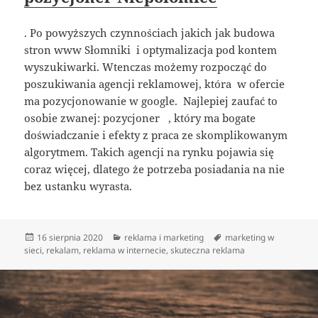
. Po powyższych czynnościach jakich jak budowa
stron www Słomniki i optymalizacja pod kontem
wyszukiwarki. Wtenczas możemy rozpocząć do
poszukiwania agencji reklamowej, która w ofercie
ma pozycjonowanie w google. Najlepiej zaufać to
osobie zwanej: pozycjoner , który ma bogate
doświadczanie i efekty z praca ze skomplikowanym
algorytmem. Takich agencji na rynku pojawia się
coraz więcej, dlatego że potrzeba posiadania na nie
bez ustanku wyrasta.
Data
Kategorie
Tagi
16 sierpnia 2020
reklama i marketing
marketing w
publikacji
sieci
,
rekalam
,
reklama w internecie
,
skuteczna reklama