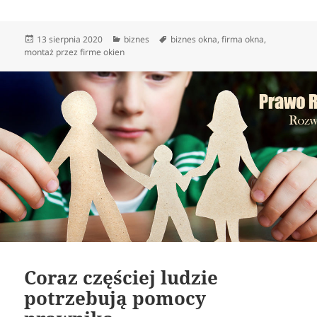
Data
Kategorie
Tagi
13 sierpnia 2020
biznes
biznes okna
,
firma okna
,
publikacji
montaż przez firme okien
Coraz częściej ludzie
potrzebują pomocy