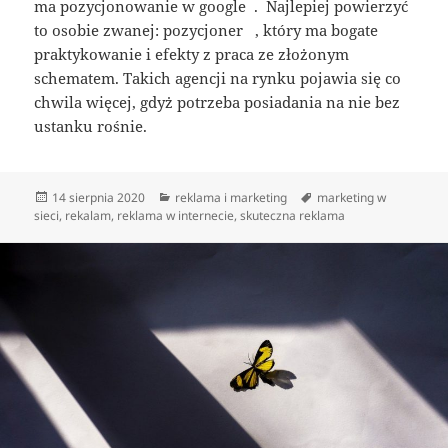
ma pozycjonowanie w google . Najlepiej powierzyć
to osobie zwanej: pozycjoner , który ma bogate
praktykowanie i efekty z praca ze złożonym
schematem. Takich agencji na rynku pojawia się co
chwila więcej, gdyż potrzeba posiadania na nie bez
ustanku rośnie.
Data
Kategorie
Tagi
14 sierpnia 2020
reklama i marketing
marketing w
publikacji
sieci
,
rekalam
,
reklama w internecie
,
skuteczna reklama