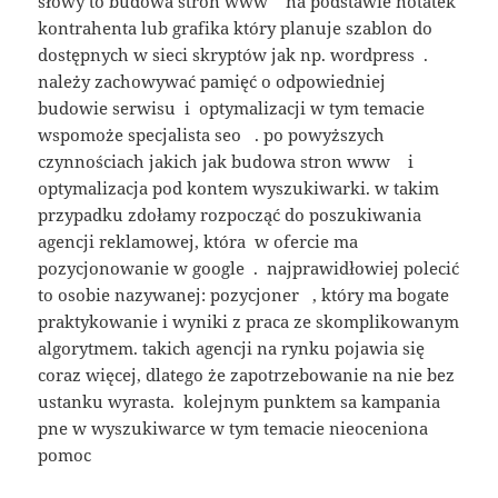
słowy to budowa stron www na podstawie notatek
kontrahenta lub grafika który planuje szablon do
dostępnych w sieci skryptów jak np. wordpress .
należy zachowywać pamięć o odpowiedniej
budowie serwisu i optymalizacji w tym temacie
wspomoże specjalista seo . po powyższych
czynnościach jakich jak budowa stron www i
optymalizacja pod kontem wyszukiwarki. w takim
przypadku zdołamy rozpocząć do poszukiwania
agencji reklamowej, która w ofercie ma
pozycjonowanie w google . najprawidłowiej polecić
to osobie nazywanej: pozycjoner , który ma bogate
praktykowanie i wyniki z praca ze skomplikowanym
algorytmem. takich agencji na rynku pojawia się
coraz więcej, dlatego że zapotrzebowanie na nie bez
ustanku wyrasta. kolejnym punktem sa kampania
pne w wyszukiwarce w tym temacie nieoceniona
pomoc