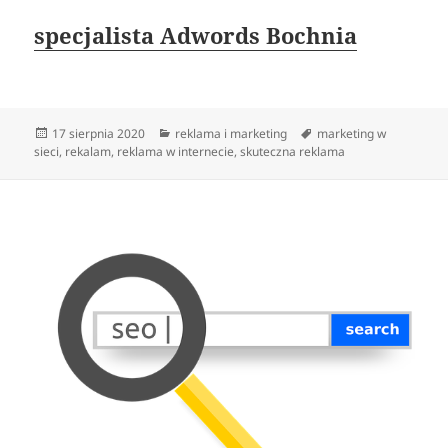
specjalista Adwords Bochnia
Data
Kategorie
Tagi
17 sierpnia 2020
reklama i marketing
marketing w
publikacji
sieci
,
rekalam
,
reklama w internecie
,
skuteczna reklama