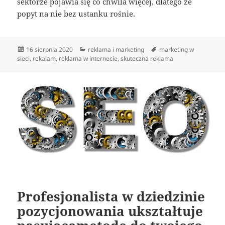
sektorze pojawia się co chwila więcej, dlatego że
popyt na nie bez ustanku rośnie.
Data
Kategorie
Tagi
16 sierpnia 2020
reklama i marketing
marketing w
publikacji
sieci
,
rekalam
,
reklama w internecie
,
skuteczna reklama
Profesjonalista w dziedzinie
pozycjonowania ukształtuje