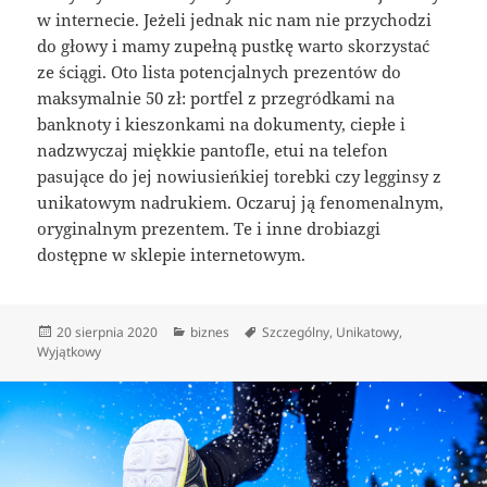
w internecie. Jeżeli jednak nic nam nie przychodzi
do głowy i mamy zupełną pustkę warto skorzystać
ze ściągi. Oto lista potencjalnych prezentów do
maksymalnie 50 zł: portfel z przegródkami na
banknoty i kieszonkami na dokumenty, ciepłe i
nadzwyczaj miękkie pantofle, etui na telefon
pasujące do jej nowiusieńkiej torebki czy legginsy z
unikatowym nadrukiem. Oczaruj ją fenomenalnym,
oryginalnym prezentem. Te i inne drobiazgi
dostępne w sklepie internetowym.
Data
Kategorie
Tagi
20 sierpnia 2020
biznes
Szczególny
,
Unikatowy
,
publikacji
Wyjątkowy